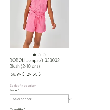
BOBOLI Jumpsuit 333032 -
Blush (2-10 ans)
Prix
Prix
 58,99 $ 
29,50 $
original
promotionnel
Soldes fin de saison
Taille
*
Quantité
*