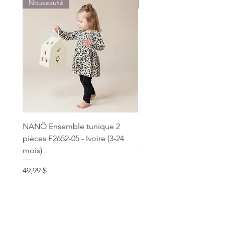
Nouveauté
Nouveauté
NANÖ Ensemble tunique 2
NANÖ T-shirt promo jee
pièces F2652-05 - Ivoire (3-24
Bourgogne (2-14 ans)
mois)
Prix
22,99 $
Prix
49,99 $
service clientèle
social