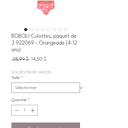
BOBOLI Culottes, paquet de
3 922069 - Orangeade (4-12
ans)
Prix
Prix
 28,99 $ 
14,50 $
original
promotionnel
SOLDES FIN DE SAISON
Taille
*
Quantité
*