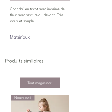
Chandail en tricot avec imprimé de
fleur avec texture au devant! Très
doux et souple.
Matériaux
71% polyamide, 14% coton, 13%
viscose, 2% laine
Produits similaires
Tout magasiner
Nouveauté
Nouveauté