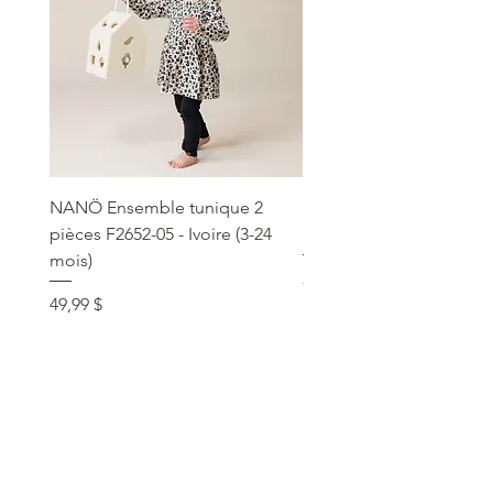
NANÖ Ensemble tunique 2
NANÖ T-shirt promo jee
pièces F2652-05 - Ivoire (3-24
Bourgogne (2-14 ans)
mois)
Prix
22,99 $
Prix
49,99 $
service clientèle
social
communique >