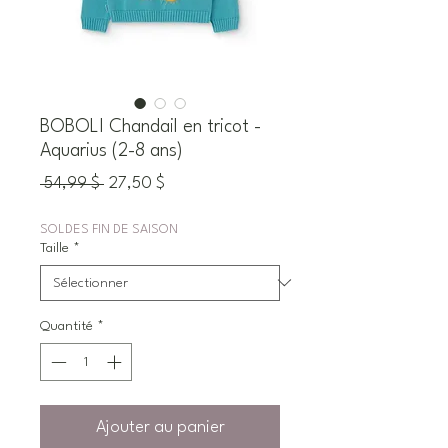
BOBOLI Chandail en tricot -
Aquarius (2-8 ans)
Prix
Prix
 54,99 $ 
27,50 $
original
promotionnel
SOLDES FIN DE SAISON
Taille
*
Quantité
*
Ajouter au panier