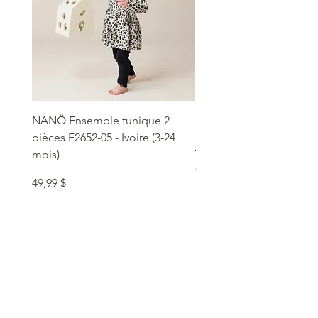
NANÖ Ensemble tunique 2
NANÖ T-shirt promo jee
pièces F2652-05 - Ivoire (3-24
Bourgogne (2-14 ans)
mois)
Prix
22,99 $
Prix
49,99 $
service clientèle
social
communique >
livraison et retours >