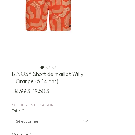
B.NOSY Short de maillot Willy
- Orange (5-14 ans)
Prix
Prix
 38,99 $ 
19,50 $
original
promotionnel
SOLDES FIN DE SAISON
Taille
*
Quantité
*