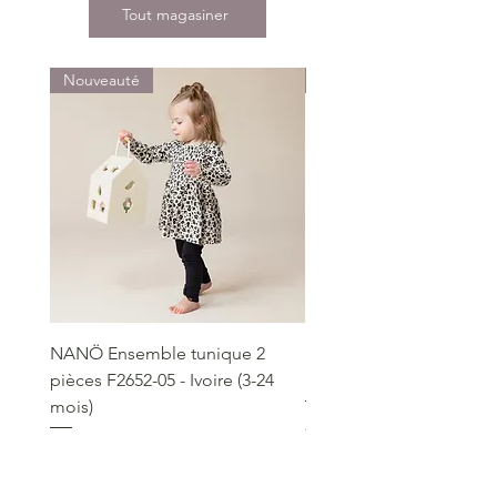
Tout magasiner
Nouveauté
Nouveauté
NANÖ Ensemble tunique 2
NANÖ T-shirt promo jee
pièces F2652-05 - Ivoire (3-24
Bourgogne (2-14 ans)
mois)
Prix
22,99 $
Prix
49,99 $