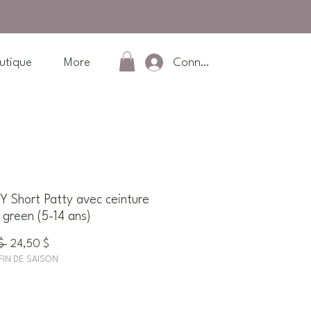
Connexion
utique
More
 Short Patty avec ceinture
 green (5-14 ans)
Prix
Prix
$ 
24,50 $
FIN DE SAISON
original
promotionnel