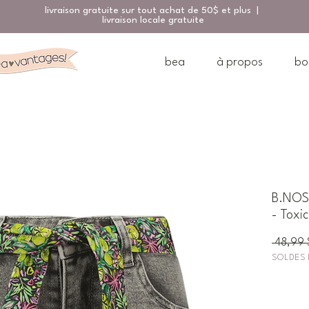
livraison gratuite sur tout achat de 50$ et plus |
livraison locale gratuite
bea
à propos
bo
B.NOSY
- Toxic
 48,99 
SOLDES 