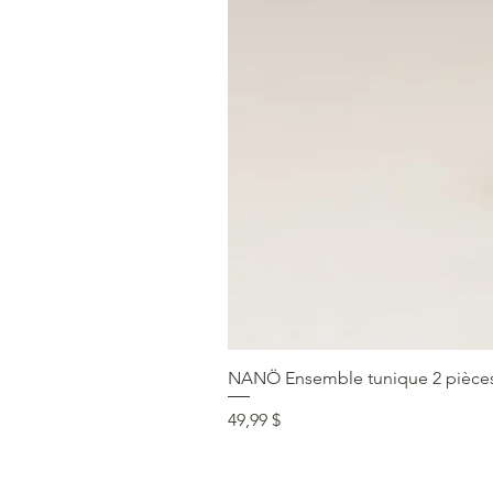
NANÖ Ensemble tunique 2 pièces F
Prix
49,99 $