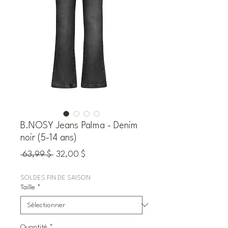
B.NOSY Jeans Palma - Denim
noir (5-14 ans)
Prix
Prix
 63,99 $ 
32,00 $
original
promotionnel
SOLDES FIN DE SAISON
Taille
*
Quantité
*