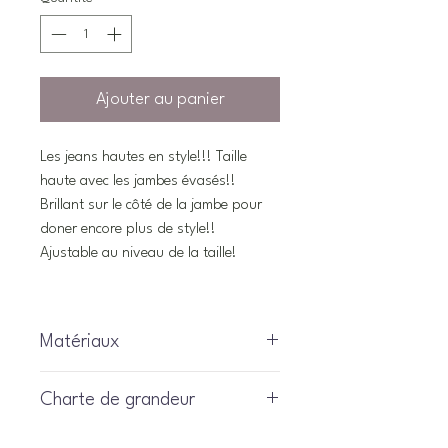
Ajouter au panier
Les jeans hautes en style!!! Taille
haute avec les jambes évasés!!
Brillant sur le côté de la jambe pour
doner encore plus de style!!
Ajustable au niveau de la taille!
Matériaux
73.3% coton, 24.5% polyester, 1.3%
Charte de grandeur
elasthane
110 = 5 ans